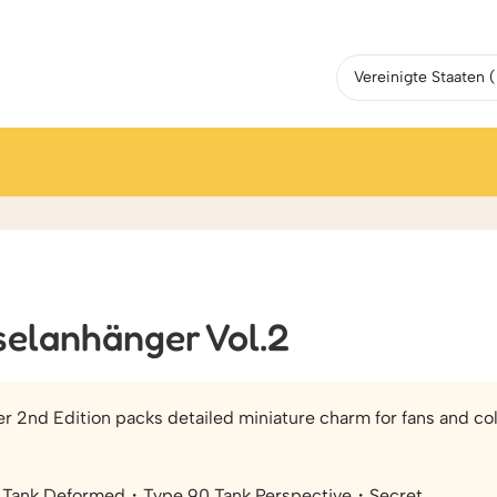
Diecast Metall Schlüsselanhänger Vol.2
selanhänger Vol.2
r 2nd Edition packs detailed miniature charm for fans and coll
ank Deformed・Type 90 Tank Perspective・Secret