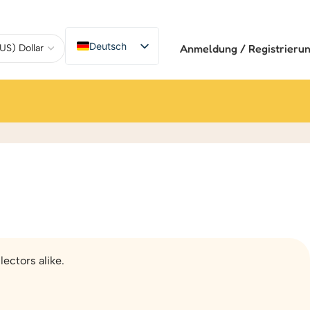
Deutsch
Anmeldung / Registrieru
English
繁體中文
ectors alike.