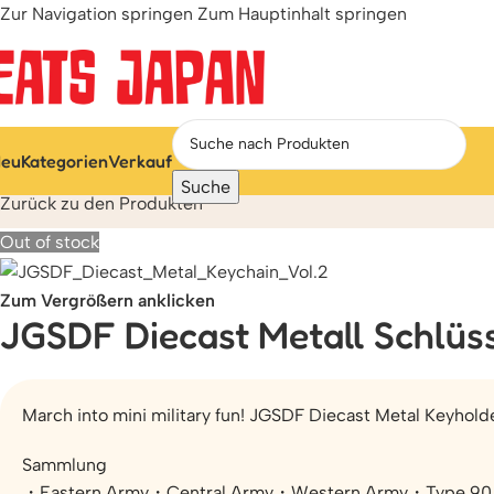
Zur Navigation springen
Zum Hauptinhalt springen
eu
Kategorien
Verkauf
Start
/
Miniatur- und Kapselspielzeug
/
Seltsam & Lustig
/
JGSDF 
Suche
Zurück zu den Produkten
Out of stock
Zum Vergrößern anklicken
JGSDF Diecast Metall Schlüs
March into mini military fun! JGSDF Diecast Metal Keyholde
Sammlung
・Eastern Army・Central Army・Western Army・Type 90 T