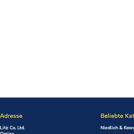
Adresse
Beliebte Ka
Litz Co, Ltd.
Niedlich & Kawa
Omizo,