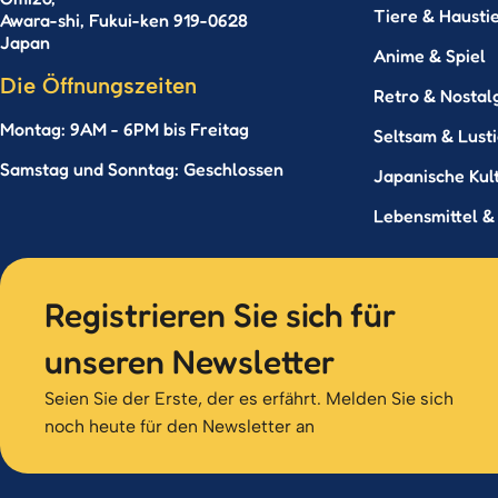
Tiere & Hausti
Awara-shi, Fukui-ken 919-0628
Japan
Anime & Spiel
Die Öffnungszeiten
Retro & Nostal
Montag: 9AM - 6PM bis Freitag
Seltsam & Lust
Samstag und Sonntag: Geschlossen
Japanische Kul
Lebensmittel &
Registrieren Sie sich für
unseren Newsletter
Seien Sie der Erste, der es erfährt. Melden Sie sich
noch heute für den Newsletter an