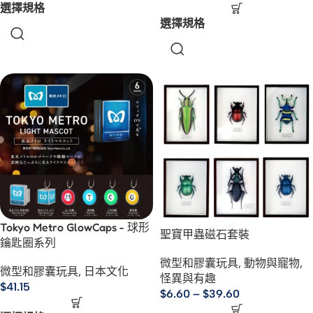
選擇規格
選擇規格
Tokyo Metro GlowCaps - 球形
聖寶甲蟲磁石套裝
鑰匙圈系列
微型和膠囊玩具
,
動物與寵物
,
微型和膠囊玩具
,
日本文化
怪異與有趣
$
41.15
$
6.60
–
$
39.60