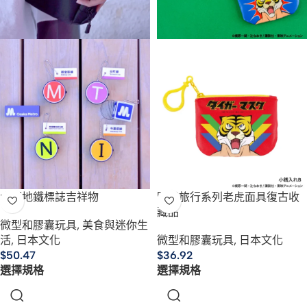
大阪地鐵標誌吉祥物
時光旅行系列老虎面具復古收
藏品
微型和膠囊玩具
,
美食與迷你生
活
,
日本文化
微型和膠囊玩具
,
日本文化
$
50.47
$
36.92
選擇規格
選擇規格