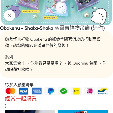
按一下放大
Obakenu - Shaka-Shaka 幽靈吉祥物吊飾 (迷你)
啵鬼怪吉祥物 Obakenu 的搖鈴會隨著俏皮的搖動而響
動，讓您的鑰匙充滿鬼怪般的樂趣！
系列
大家集合！ ・你能看見星星嗎？ ・被 Ouchinu 包圍 ・你
想喝蘇打水嗎？
加入願望清單
經常一起購買