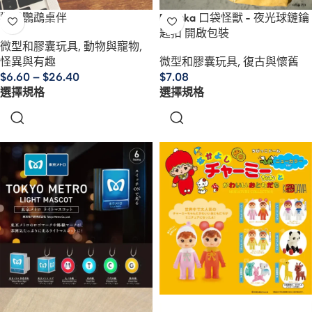
歡樂鸚鵡桌伴
Booska 口袋怪獸 - 夜光球鏈鑰
匙扣 開啟包裝
微型和膠囊玩具
,
動物與寵物
,
怪異與有趣
微型和膠囊玩具
,
復古與懷舊
$
6.60
–
$
26.40
$
7.08
選擇規格
選擇規格