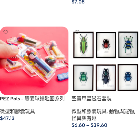
$
7.08
選擇規格
選擇規格
PEZ Pals - 膠囊球鑰匙圈系列
聖寶甲蟲磁石套裝
微型和膠囊玩具
微型和膠囊玩具
,
動物與寵物
,
$
47.13
怪異與有趣
$
6.60
–
$
39.60
選擇規格