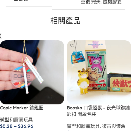
重複 完美
,
隨機膠囊
相關產品
Copic Marker 鑰匙圈
Booska 口袋怪獸 - 夜光球鏈鑰
匙扣 開啟包裝
微型和膠囊玩具
$
5.28
–
$
36.96
微型和膠囊玩具
,
復古與懷舊