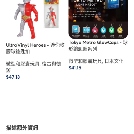
Tokyo Metro GlowCaps - 球
Ultra Vinyl Heroes - 迷你軟
形鑰匙圈系列
膠球鑰匙扣
微型和膠囊玩具
,
日本文化
微型和膠囊玩具
,
復古與懷
$
41.15
舊
$
47.13
選擇規格
選擇規格
描述
額外資訊