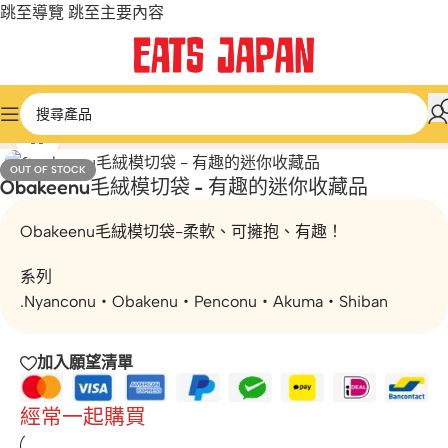
跳至導覽
跳至主要內容
首頁
/
微型和膠囊玩具
/
動物與寵物
按一下放大
OUT OF STOCK
Obakeenu毛絨模切袋 - 有趣的迷你收藏品
Obakeenu毛絨模切袋-柔軟、可擁抱、有趣！
系列
.Nyanconu・Obakenu・Penconu・Akuma・Shiban
加入願望清單
經常一起購買