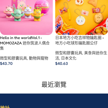
Hello in the world!Vol.1 -
日本地方小吃吉祥物鑰匙圈 -
MOMOZAZA 迷你筑波人偶合
地方小吃球形鑰匙圈公仔
集
微型和膠囊玩具
,
美食與迷你生
微型和膠囊玩具
,
動物與寵物
活
,
日本文化
$
43.70
$
40.63
選擇規格
選擇規格
最近瀏覽