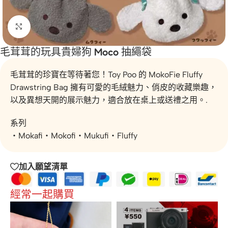
按一下放大
毛茸茸的玩具貴婦狗 Moco 抽繩袋
毛茸茸的珍寶在等待著您！Toy Poo 的 MokoFie Fluffy
Drawstring Bag 擁有可愛的毛絨魅力、俏皮的收藏樂趣，
以及異想天開的展示魅力，適合放在桌上或送禮之用。.
系列
・Mokafi・Mokofi・Mukufi・Fluffy
加入願望清單
經常一起購買