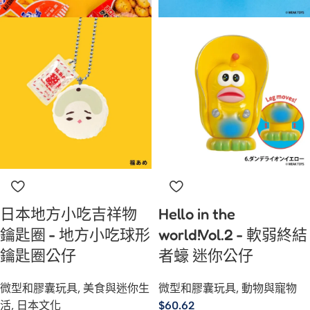
日本地方小吃吉祥物
Hello in the
鑰匙圈 - 地方小吃球形
world!Vol.2 - 軟弱終結
鑰匙圈公仔
者蠔 迷你公仔
微型和膠囊玩具
,
美食與迷你生
微型和膠囊玩具
,
動物與寵物
活
,
日本文化
$
60.62