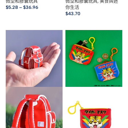
微型和膠囊玩具
微型和膠囊玩具
,
美食與迷
$
5.28
–
$
36.96
你生活
$
43.70
選擇規格
選擇規格