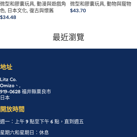
微型和膠囊玩具
,
動漫與遊戲角
微型和膠囊玩具
,
動物與寵物
集
色
,
日本文化
,
復古與懷舊
$
43.70
$
34.48
選擇規格
選擇規格
最近瀏覽
地址
Litz Co.
Omizo、,
919-0628 福井縣粟良市
日本
開放時間
週一：上午 9 點至下午 6 點，直到週五
星期六和星期日：休息