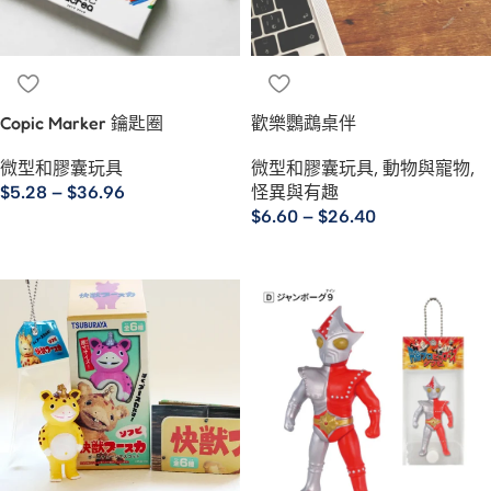
Copic Marker 鑰匙圈
歡樂鸚鵡桌伴
微型和膠囊玩具
微型和膠囊玩具
,
動物與寵物
,
$
5.28
–
$
36.96
怪異與有趣
$
6.60
–
$
26.40
選擇規格
選擇規格