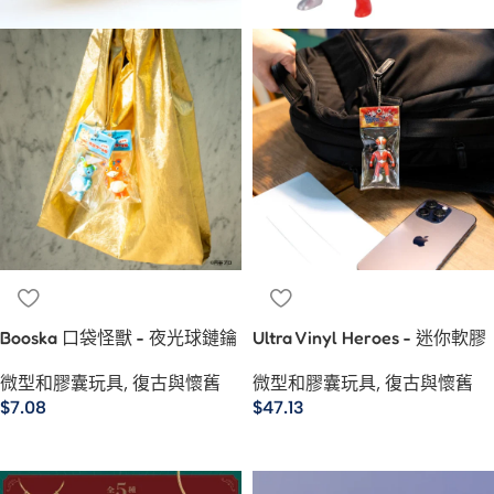
Booska 口袋怪獸 - 夜光球鏈鑰
Ultra Vinyl Heroes - 迷你軟膠
匙扣 開啟包裝
球鑰匙扣
微型和膠囊玩具
,
復古與懷舊
微型和膠囊玩具
,
復古與懷舊
$
7.08
$
47.13
選擇規格
選擇規格