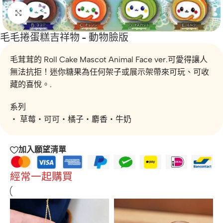
按一下放大
毛毛捲蛋糕吉祥物 - 動物臉版
毛茸茸的 Roll Cake Mascot Animal Face ver.可愛得讓人
無法抗拒！迷你糖果為任何架子或展示架帶來可玩、可收
藏的喜悅。.
系列
・ 草莓・可可・橘子・麝香・牛奶
加入願望清單
經常一起購買